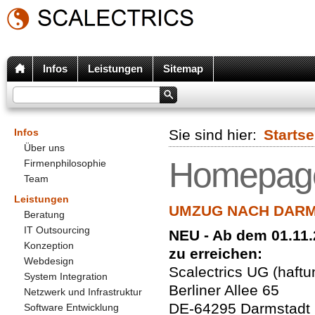
Infos
Leistungen
Sitemap
Infos
Sie sind hier:
Startse
Über uns
Homepag
Firmenphilosophie
Team
Leistungen
UMZUG NACH DAR
Beratung
IT Outsourcing
NEU - Ab dem 01.11.
Konzeption
zu erreichen:
Webdesign
Scalectrics UG (haft
System Integration
Berliner Allee 65
Netzwerk und Infrastruktur
DE-64295 Darmstadt
Software Entwicklung